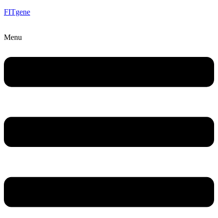
FITgene
Menu