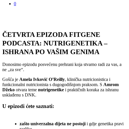
0
ČETVRTA EPIZODA FITGENE
PODCASTA: NUTRIGENETIKA –
ISHRANA PO VAŠIM GENIMA
Donosimo epizodu posvećenu prehrani koja stvarno radi za vas, a
ne „za sve“.
Gošća je
Amela Ivković O’Reilly
, klinička nutricionistica i
funkcionalni nutricionista s dugogodišnjom praksom. S
Amrom
Džeko
otvara teme
nutrigenetike
i praktičnih koraka za ishranu
usklađenu s DNK.
U epizodi ćete saznati:
zašto univerzalna dijeta ne postoji
i gdje genetika pravi
razliku