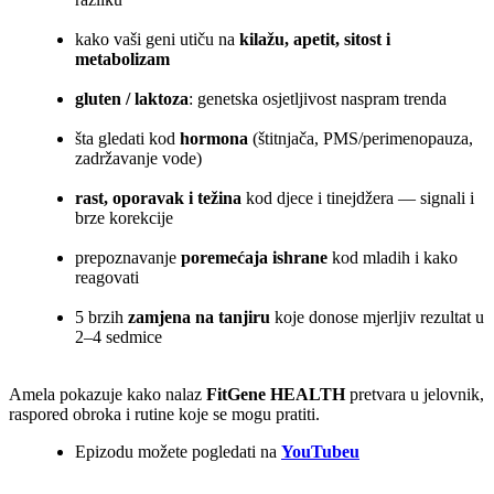
kako vaši geni utiču na
kilažu, apetit, sitost i
metabolizam
gluten / laktoza
: genetska osjetljivost naspram trenda
šta gledati kod
hormona
(štitnjača, PMS/perimenopauza,
zadržavanje vode)
rast, oporavak i težina
kod djece i tinejdžera — signali i
brze korekcije
prepoznavanje
poremećaja ishrane
kod mladih i kako
reagovati
5 brzih
zamjena na tanjiru
koje donose mjerljiv rezultat u
2–4 sedmice
Amela pokazuje kako nalaz
FitGene HEALTH
pretvara u jelovnik,
raspored obroka i rutine koje se mogu pratiti.
Epizodu možete pogledati na
YouTubeu